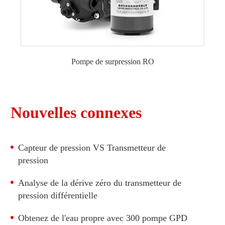
Pompe de surpression RO
Pompe d'appoint 12VDC RO
Pompe d'appoint 24VDC RO
Pompe d'appoint 36VDC RO
Nouvelles connexes
Pompe d'appoint 115VAC RO
230VAC RO Booster Pompe
Capteur de pression VS Transmetteur de
Pompe RO 50 GPD
pression
Pompe 75 GPD RO
Pompe RO 100 GPD
Analyse de la dérive zéro du transmetteur de
pression différentielle
150 GPD RO Pompe
200 GPD RO Pompe
Obtenez de l'eau propre avec 300 pompe GPD