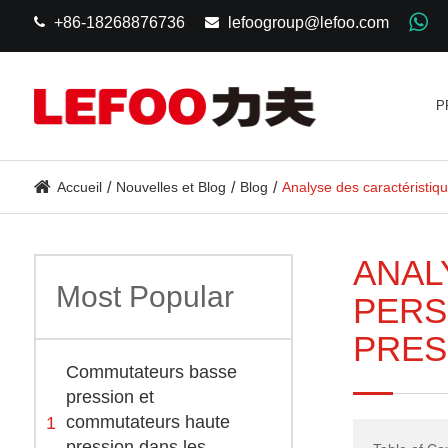
+86-18268876736
lefoogroup@lefoo.com
P
Accueil
Nouvelles et Blog
Blog
Analyse des caractéristiqu
ANAL
Most Popular
PERS
PRES
Commutateurs basse
pression et
1
commutateurs haute
pression dans les