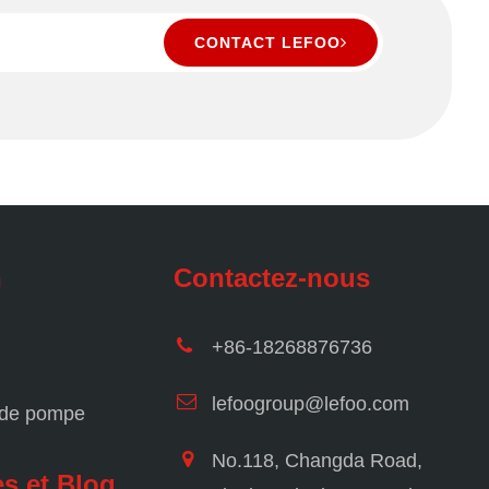
CONTACT LEFOO
n
Contactez-nous
+86-18268876736
lefoogroup@lefoo.com
 de pompe
No.118, Changda Road,
s et Blog