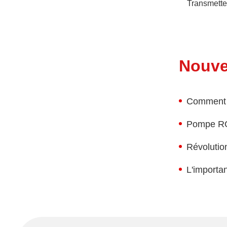
Transmetteu
Nouve
Comment a
Pompe RO:
Révolutio
L'importa