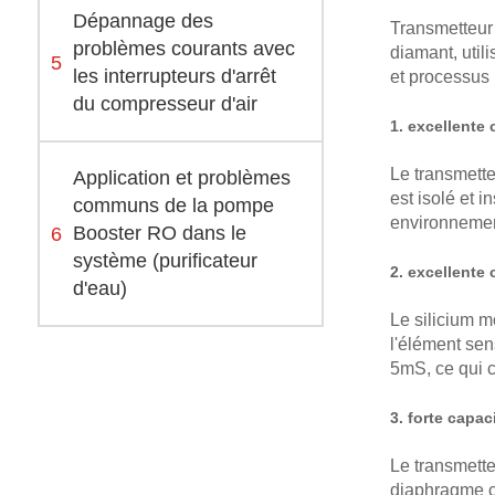
Dépannage des
Transmetteur 
problèmes courants avec
diamant, util
5
les interrupteurs d'arrêt
et processus 
du compresseur d'air
1. excellente 
Le transmette
Application et problèmes
est isolé et 
communs de la pompe
environnement
6
Booster RO dans le
système (purificateur
2. excellente
d'eau)
Le silicium m
l'élément sen
5mS, ce qui 
3. forte capac
Le transmette
diaphragme ce