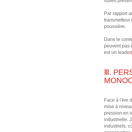
isolés présen
Par rapport a
transmetteur 
poussière.
Dans le conte
peuvent pas ê
est un leader
Ⅲ. PER
MONOC
Face à l'ère 
mise à nivea
pression en s
industrielle.
industriels, c