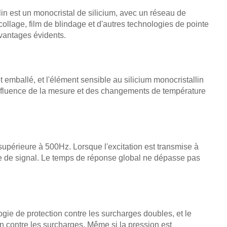
lin est un monocristal de silicium, avec un réseau de
 collage, film de blindage et d'autres technologies de pointe
avantages évidents.
t emballé, et l'élément sensible au silicium monocristallin
r l'influence de la mesure et des changements de température
upérieure à 500Hz. Lorsque l'excitation est transmise à
tie de signal. Le temps de réponse global ne dépasse pas
gie de protection contre les surcharges doubles, et le
n contre les surcharges. Même si la pression est