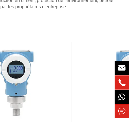
truction en ciment, protection de l'environnement, pétrole
 par les propriétaires d'entreprise.


