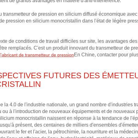
tent de grands avantages en matière d'anti-interférence.
u transmetteur de pression en silicium diffusé économique avec 
de pression en silicium monocristallin dans l'état de légère pre
xte de conditions de travail difficiles sur site, les avantages de
tre remplacés. C'est un produit innovant du transmetteur de pr
En Chine, contacter pour plus 
Fabricant de transmetteur de pression
SPECTIVES FUTURES DES ÉMETTEU
RISTALLIN
de la 4.0 de l'industrie nationale, un grand nombre d'industries t
u ou à l'introduction de nouveaux équipements et de nouveaux 
ilicium monocristallin naissent en réponse à la tendance de l'é
 Jusqu'à présent, des centaines de milliers d'ensembles d'émett
ouvrant le fer et l'acier, la pétrochimie, la nourriture et la médec