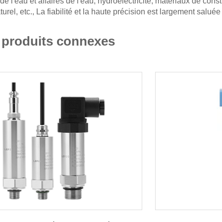
de l'eau et affaires de l'eau, hydroélectricité, matériaux de cons
turel, etc., La fiabilité et la haute précision est largement saluée
 produits connexes