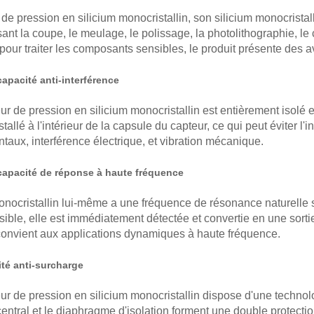
de pression en silicium monocristallin, son silicium monocristal
isant la coupe, le meulage, le polissage, la photolithographie, le
pour traiter les composants sensibles, le produit présente des 
capacité anti-interférence
ur de pression en silicium monocristallin est entièrement isolé e
installé à l'intérieur de la capsule du capteur, ce qui peut évite
aux, interférence électrique, et vibration mécanique.
 capacité de réponse à haute fréquence
onocristallin lui-même a une fréquence de résonance naturelle s
sible, elle est immédiatement détectée et convertie en une sor
convient aux applications dynamiques à haute fréquence.
ité anti-surcharge
ur de pression en silicium monocristallin dispose d'une technolo
ntral et le diaphragme d'isolation forment une double protectio