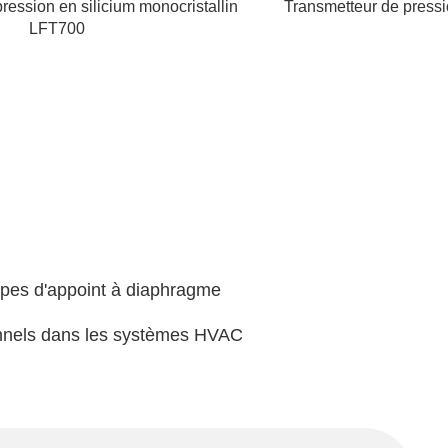
ression en silicium monocristallin
Transmetteur de pressio
LFT700
Transmetteur de press
monocristallin LFT70
ompes d'appoint à diaphragme
onnels dans les systèmes HVAC