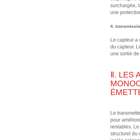
surchargée, l
une protectio
4. transmissi
Le capteur a 
du capteur. L
une sortie de
Ⅱ. LES
MONOCR
ÉMETTE
Le transmetteu
pour améliore
rentables. Le
structurel du