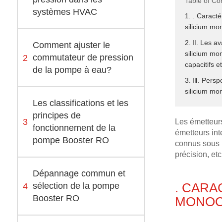
Table of Co
systèmes HVAC
1. . Caract
silicium mon
2. Ⅱ. Les a
Comment ajuster le
silicium mo
2
commutateur de pression
capacitifs e
de la pompe à eau?
3. Ⅲ. Persp
silicium mon
Les classifications et les
principes de
3
Les émetteurs
fonctionnement de la
émetteurs int
pompe Booster RO
connus sous l
précision, etc
Dépannage commun et
. CARA
4
sélection de la pompe
Booster RO
MONOC