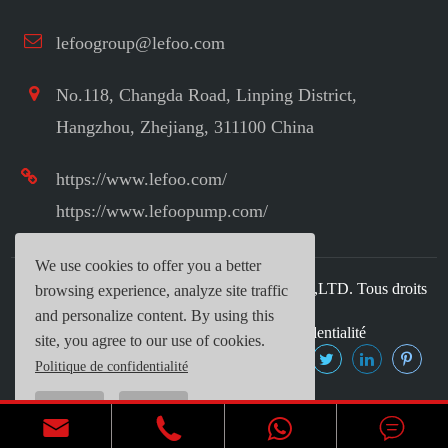
lefoogroup@lefoo.com
No.118, Changda Road, Linping District,
Hangzhou, Zhejiang, 311100 China
https://www.lefoo.com/
https://www.lefoopump.com/
We use cookies to offer you a better
Droit d'auteur ©
LEFOO INDUSTRIAL CO.,LTD.
Tous droits
browsing experience, analyze site traffic
réservés.
and personalize content. By using this
Plan du site
|
Politique de confidentialité
site, you agree to our use of cookies.
Politique de confidentialité
Reject
Accept


