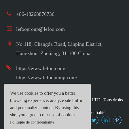
+86-18268876736
lefoogroup@lefoo.com
No.118, Changda Road, Linping District,
Hangzhou, Zhejiang, 311100 China
https://www.lefoo.com/
https://www.lefoopump.com/
We use cookies to offer you a better
Droit d'auteur ©
LEFOO INDUSTRIAL CO.,LTD.
Tous droits
browsing experience, analyze site traffic
réservés.
and personalize content. By using this
Plan du site
|
Politique de confidentialité
site, you agree to our use of cookies.
Politique de confidentialité