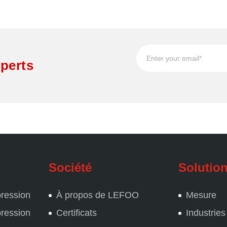
perts
Société
Solutio
pression
À propos de LEFOO
Mesure
pression
Certificats
Industries