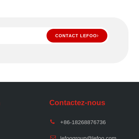
CONTACT LEFOO
n
Contactez-nous
+86-18268876736
lefoogroup@lefoo.com