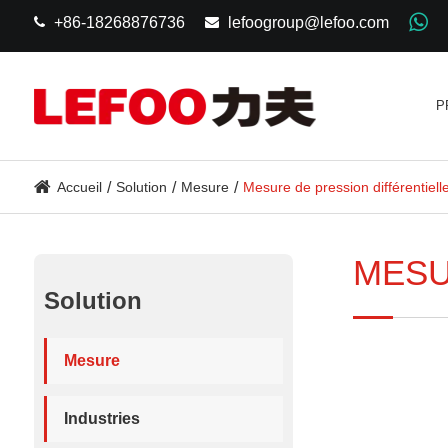
+86-18268876736
lefoogroup@lefoo.com
P
Accueil
Solution
Mesure
Mesure de pression différentiell
MESU
Solution
Mesure
Industries