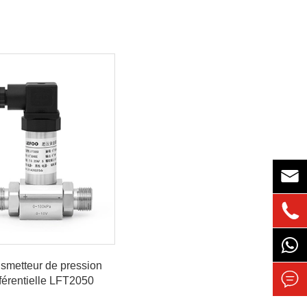


smetteur de pression

fférentielle LFT2050