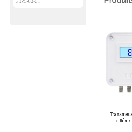
Produit
2025-03-01
Transmette
différe