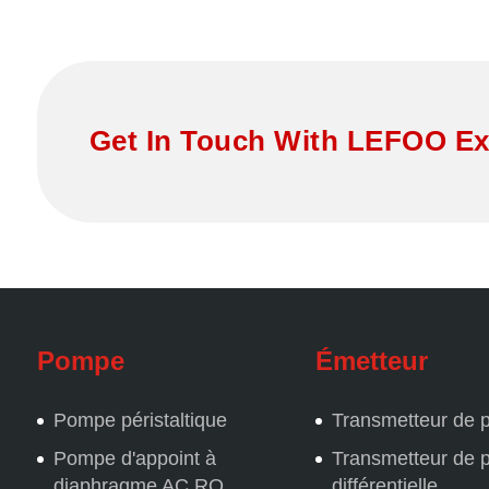
Get In Touch With LEFOO Ex
Pompe
Émetteur
Pompe péristaltique
Transmetteur de 
Pompe d'appoint à
Transmetteur de 
diaphragme AC RO
différentielle