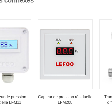
s connexes
ur de pression
Capteur de pression résiduelle
Tran
ntielle LFM11
LFM208
di